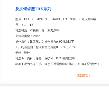
反拱锷齿型TRX系列
型号：ULTRX，MINTRX，STARX，LOTRX用于不同压力等级
尺寸：1”～12”
可选材质：不锈钢，镍，蒙乃尔等
夹持座类型：Insert
操作条件：设定压力为操作压力的90%及以下
工厂制造范围：标准制造范围的0，-5%，-10%
无碎片设计
可选件：内衬，涂层，保护环，B.D.I.报警器等
标准工况为气态工况，液态工况需做特殊测试（ULTRX系列除外）。
〖返回窗口〗